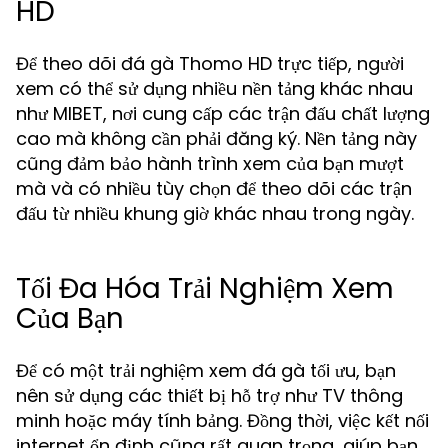
HD
Để theo dõi đá gà Thomo HD trực tiếp, người
xem có thể sử dụng nhiều nền tảng khác nhau
như MIBET, nơi cung cấp các trận đấu chất lượng
cao mà không cần phải đăng ký. Nền tảng này
cũng đảm bảo hành trình xem của bạn mượt
mà và có nhiều tùy chọn để theo dõi các trận
đấu từ nhiều khung giờ khác nhau trong ngày.
Tối Đa Hóa Trải Nghiệm Xem
Của Bạn
Để có một trải nghiệm xem đá gà tối ưu, bạn
nên sử dụng các thiết bị hỗ trợ như TV thông
minh hoặc máy tính bảng. Đồng thời, việc kết nối
internet ổn định cũng rất quan trọng, giúp bạn