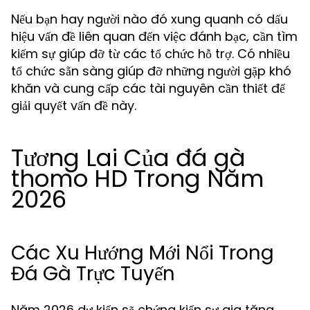
Nếu bạn hay người nào đó xung quanh có dấu
hiệu vấn đề liên quan đến việc đánh bạc, cần tìm
kiếm sự giúp đỡ từ các tổ chức hỗ trợ. Có nhiều
tổ chức sẵn sàng giúp đỡ những người gặp khó
khăn và cung cấp các tài nguyên cần thiết để
giải quyết vấn đề này.
Tương Lai Của đá gà
thomo HD Trong Năm
2026
Các Xu Hướng Mới Nổi Trong
Đá Gà Trực Tuyến
Năm 2026 dự kiến sẽ chứng kiến sự gia tăng